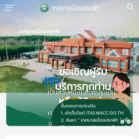
Skip
เทศบาลเมืองปรกฟ้า
to
content
เทศบาลเมืองปรกฟ้า
ขอเชิญผู้รับ
บริการทุกท่าน
เป็นส่วนหนึ่งในการประเมิน
หรือผู้ติดต่อ
เทศบาลเมืองปรกฟ้า
คุณธรรมและ
ขั้นตอนการประเมิน
ความโปร่งใสในการดำเนิน
หน่วยงานรัฐ
1. เข้าเว็บไซต์ ITAS.NACC.GO.TH
สแ
เพื่
2. ค้นหา ” เทศบาลเมืองปรกฟ้า ” เพื่อ
งานของหน่วยงานภาครัฐ
ให้คะแนนและตอบข้อมูลแบบวัดการรับ
รู้