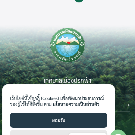
เทศบาลเมืองปรกฟ้า
999 หมู่ 7 ตำบลเกาะจันทร์ อำเภอเกาะจันทร์ จังหวัดชลบุรี 20240
เว็บไซต์นี้ใช้คุกกี้ (Cookies) เพื่อพัฒนาประสบการณ์
ติดต่อเรา
ของผู้ใช้ให้ดียิ่งขึ้น ตาม
นโยบายความเป็นส่วนตัว
โทรศัพท์ : 0-3816-7062-4
โทรสาร : 0-3816-7062-4 ต่อ 124
ยอมรับ
อีเมล์ : saraban_04201101@dla.go.th
เว็บไซต์ : www.prokfa.go.th