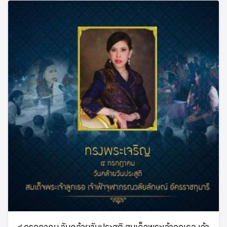
๔ กรกฎาคม วันคล้ายวันประสูติ สมเด็จพระเจ้าลูกเธอ เจ้า