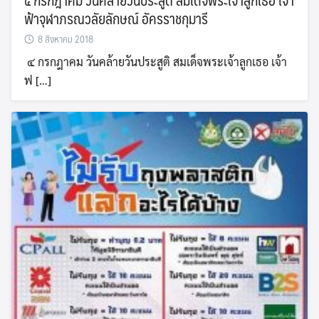
ฟ้าจุฬาภรณวลัยลักษณ์ อัครราชกุมารี
8 สิงหาคม 2018
๔ กรกฎาคม วันคล้ายวันประสูติ สมเด็จพระเจ้าลูกเธอ เจ้า
ฟ […]