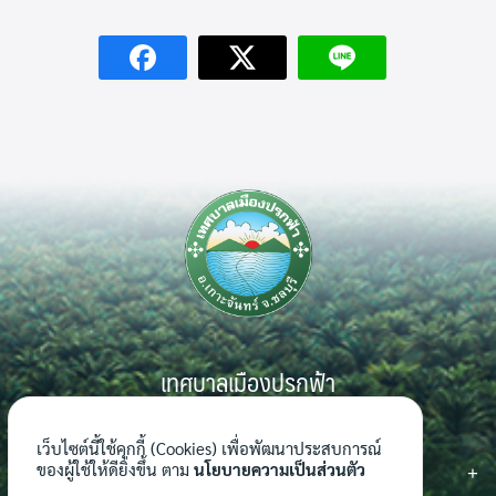
Search
Search
for:
เทศบาลเมืองปรกฟ้า
999 หมู่ 7 ตำบลเกาะจันทร์ อำเภอเกาะจันทร์ จังหวัดชลบุรี 20240
เว็บไซต์นี้ใช้คุกกี้ (Cookies) เพื่อพัฒนาประสบการณ์
ติดต่อเรา
ของผู้ใช้ให้ดียิ่งขึ้น ตาม
นโยบายความเป็นส่วนตัว