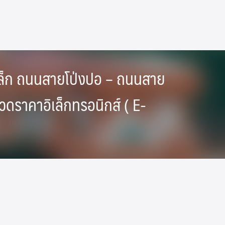
ล็ก ถนนสายโป่งปอ – ถนนสาย
ะกวดราคาอิเล็กทรอนิกส์ ( E-