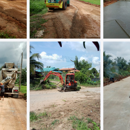
Search
Search
for: