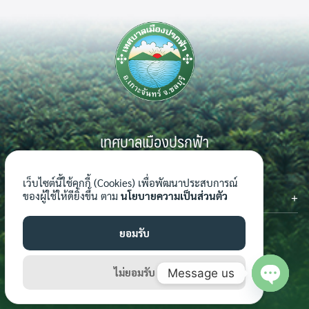
Search
Search
for:
เทศบาลเมืองปรกฟ้า
999 หมู่ 7 ตำบลเกาะจันทร์ อำเภอเกาะจันทร์ จังหวัดชลบุรี 20240
เว็บไซต์นี้ใช้คุกกี้ (Cookies) เพื่อพัฒนาประสบการณ์
ติดต่อเรา
ของผู้ใช้ให้ดียิ่งขึ้น ตาม
นโยบายความเป็นส่วนตัว
โทรศัพท์ : 0-3816-7062-4
โทรสาร : 0-3816-7062-4 ต่อ 124
ยอมรับ
อีเมล์ : saraban_04201101@dla.go.th
เว็บไซต์ : www.prokfa.go.th
ไม่ยอมรับ
Message us
Open