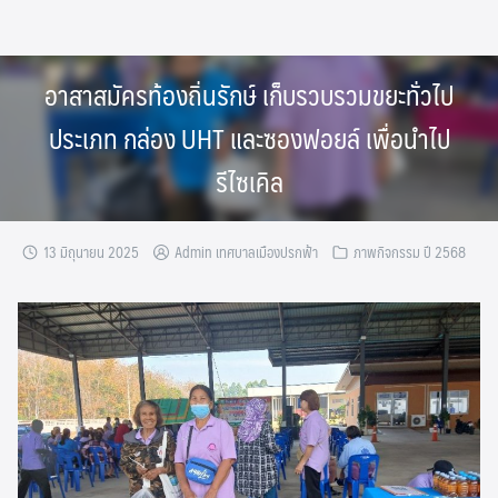
Skip
to
content
อาสาสมัครท้องถิ่นรักษ์ เก็บรวบรวมขยะทั่วไป
ประเภท กล่อง UHT และซองฟอยล์ เพื่อนำไป
รีไซเคิล
13 มิถุนายน 2025
Admin เทศบาลเมืองปรกฟ้า
ภาพกิจกรรม ปี 2568