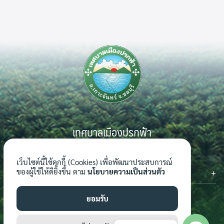
เทศบาลเมืองปรกฟ้า
999 หมู่ 7 ตำบลเกาะจันทร์ อำเภอเกาะจันทร์ จังหวัดชลบุรี 20240
เว็บไซต์นี้ใช้คุกกี้ (Cookies) เพื่อพัฒนาประสบการณ์
ติดต่อเรา
ของผู้ใช้ให้ดียิ่งขึ้น ตาม
นโยบายความเป็นส่วนตัว
โทรศัพท์ : 0-3816-7062-4
โทรสาร : 0-3816-7062-4 ต่อ 124
ยอมรับ
อีเมล์ : saraban_04201101@dla.go.th
เว็บไซต์ : www.prokfa.go.th