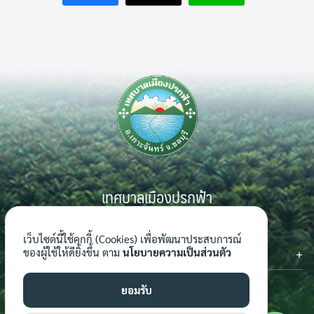
เทศบาลเมืองปรกฟ้า
999 หมู่ 7 ตำบลเกาะจันทร์ อำเภอเกาะจันทร์ จังหวัดชลบุรี 20240
เว็บไซต์นี้ใช้คุกกี้ (Cookies) เพื่อพัฒนาประสบการณ์
ติดต่อเรา
ของผู้ใช้ให้ดียิ่งขึ้น ตาม
นโยบายความเป็นส่วนตัว
โทรศัพท์ : 0-3816-7062-4
โทรสาร : 0-3816-7062-4 ต่อ 124
ยอมรับ
อีเมล์ : saraban_04201101@dla.go.th