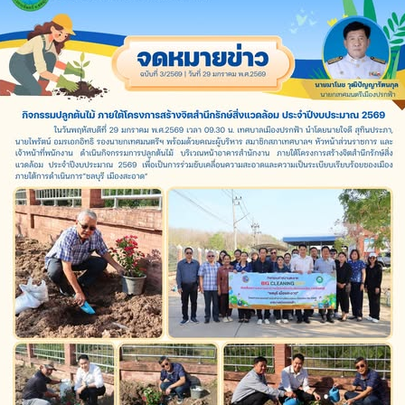
Search
Search
for: