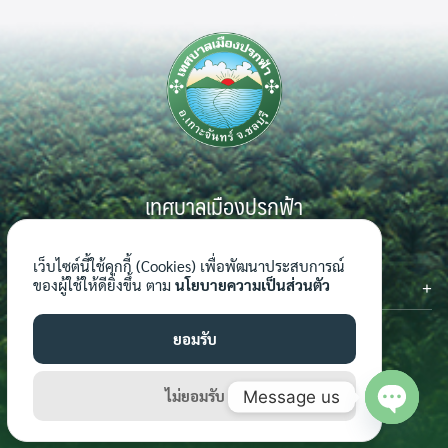
เทศบาลเมืองปรกฟ้า
999 หมู่ 7 ตำบลเกาะจันทร์ อำเภอเกาะจันทร์ จังหวัดชลบุรี 20240
เว็บไซต์นี้ใช้คุกกี้ (Cookies) เพื่อพัฒนาประสบการณ์
ติดต่อเรา
ของผู้ใช้ให้ดียิ่งขึ้น ตาม
นโยบายความเป็นส่วนตัว
โทรศัพท์ : 0-3816-7062-4
โทรสาร : 0-3816-7062-4 ต่อ 124
ยอมรับ
อีเมล์ : saraban_04201101@dla.go.th
เว็บไซต์ : www.prokfa.go.th
ไม่ยอมรับ
Message us
Open