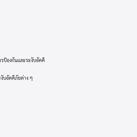
ป้องกันและระงับอัคคี
อัคคีภัยต่าง ๆ