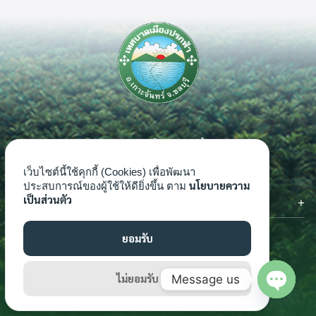
Search
Search
for:
เทศบาลเมืองปรกฟ้า
999 หมู่ 7 ตำบลเกาะจันทร์ อำเภอเกาะจันทร์ จังหวัดชลบุรี 20240
เว็บไซต์นี้ใช้คุกกี้ (Cookies) เพื่อพัฒนา
นโยบายความ
ประสบการณ์ของผู้ใช้ให้ดียิ่งขึ้น ตาม
เป็นส่วนตัว
ติดต่อเรา
โทรศัพท์ : 0-3816-7062-4
โทรสาร : 0-3816-7062-4 ต่อ 124
ยอมรับ
อีเมล์ : saraban_04201101@dla.go.th
เว็บไซต์ : www.prokfa.go.th
ไม่ยอมรับ
Message us
Open