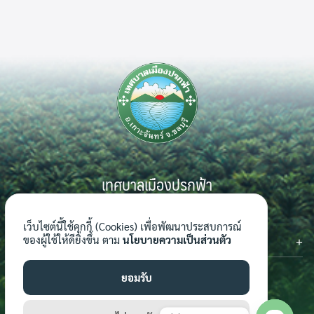
เทศบาลเมืองปรกฟ้า
999 หมู่ 7 ตำบลเกาะจันทร์ อำเภอเกาะจันทร์ จังหวัดชลบุรี 20240
เว็บไซต์นี้ใช้คุกกี้ (Cookies) เพื่อพัฒนาประสบการณ์
ติดต่อเรา
ของผู้ใช้ให้ดียิ่งขึ้น ตาม
นโยบายความเป็นส่วนตัว
โทรศัพท์ : 0-3816-7062-4
โทรสาร : 0-3816-7062-4 ต่อ 124
ยอมรับ
อีเมล์ : saraban_04201101@dla.go.th
เว็บไซต์ : www.prokfa.go.th